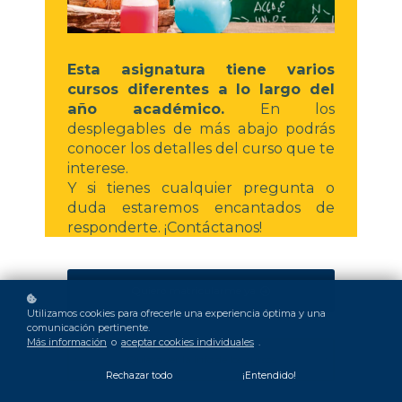
Esta asignatura tiene varios
cursos diferentes a lo largo del
año académico.
En los
desplegables de más abajo podrás
conocer los detalles del curso que te
interese.
Y si tienes cualquier pregunta o
duda estaremos encantados de
responderte. ¡Contáctanos!
Quiero matricularme ya
Utilizamos cookies para ofrecerle una experiencia óptima y una
comunicación pertinente.
Más información
o
aceptar cookies individuales
.
Quiero ver la info de los cursos
Rechazar todo
¡Entendido!