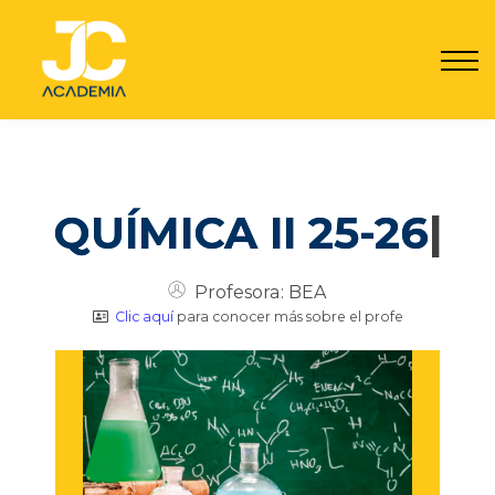
Por qué JC
Seguro JC
Contacto
Registrarme
Acceder
QUÍMICA II 25-26
|
Profesora: BEA
Clic aquí
para conocer más sobre el profe