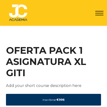
Por qué JC
Seguro JC
Contacto
Registrarme
Acceder
OFERTA PACK 1
ASIGNATURA XL
GITI
Add your short course description here
Inscribirse
€996