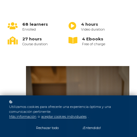
68 learners
4 hours
Enrolled
Video duration
27 hours
4 Ebooks
Course duration
Free of charge
Utilizamos cookies para ofrecerle una experiencia óptima y una
comunicación pertinente.
Más información
o
aceptar cookies individuales
.
Rechazar todo
¡Entendido!