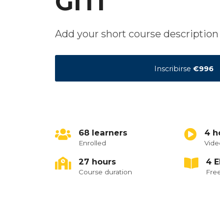
GITI
Add your short course description
Inscribirse
€996
68 learners
4 h
Enrolled
Vide
27 hours
4 
Course duration
Free