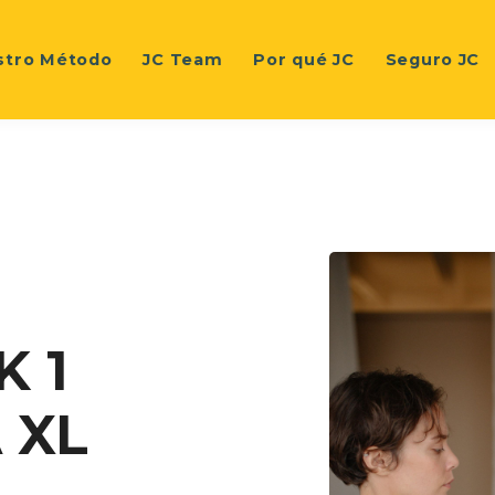
stro Método
JC Team
Por qué JC
Seguro JC
K 1
 XL