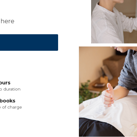
 here
ours
o duration
Ebooks
 of charge