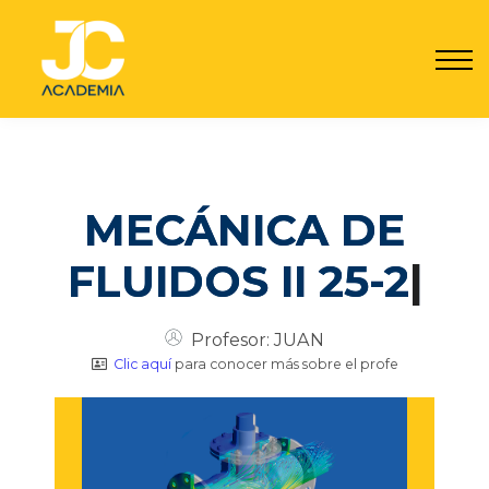
Por qué JC
Seguro JC
Contacto
Registrarme
Acceder
MECÁNICA DE
FLUIDOS II 25-26
|
Profesor: JUAN
Clic aquí
para conocer más sobre el profe