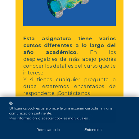
Esta asignatura tiene varios
cursos diferentes a lo largo del
año académico.
En los
desplegables de más abajo podrás
conocer los detalles del curso que te
interese.
Y si tienes cualquier pregunta o
duda estaremos encantados de
responderte. ¡Contáctanos!
Utilizamos cookies para ofrecerle una experiencia óptima y una
comunicación pertinente.
Quiero matricularme ya
Más información
o
aceptar cookies individuales
.
Rechazar todo
¡Entendido!