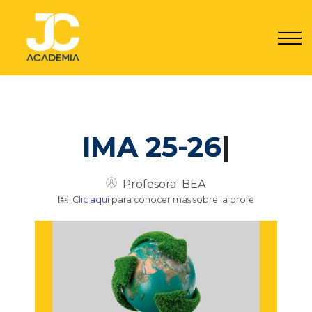
Por qué JC
Seguro JC
Contacto
Registrarme
Acceder
IMA 25-26
|
Profesora: BEA
Clic aquí
para conocer más sobre la profe