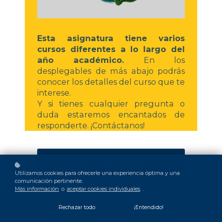
Esta asignatura tiene varios
cursos diferentes a lo largo del
año académico.
En los
desplegables de más abajo podrás
conocer los detalles del curso que te
interese.
Y si tienes cualquier pregunta o
duda estaremos encantados de
responderte. ¡Contáctanos!
Quiero matricularme ya
Utilizamos cookies para ofrecerle una experiencia óptima y una
comunicación pertinente.
Más información
o
aceptar cookies individuales
.
Quiero ver la info de los cursos
Rechazar todo
¡Entendido!