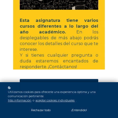
Esta asignatura tiene varios
cursos diferentes a lo largo del
año académico.
En los
desplegables de más abajo podrás
conocer los detalles del curso que te
interese.
Y si tienes cualquier pregunta o
duda estaremos encantados de
responderte. ¡Contáctanos!
Quiero matricularme ya
Utilizamos cookies para ofrecerle una experiencia óptima y una
comunicación pertinente.
Más información
o
aceptar cookies individuales
.
Quiero ver la info de los cursos
Rechazar todo
¡Entendido!