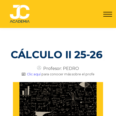
Por qué JC
Seguro JC
Contacto
Registrarme
Acceder
CÁLCULO II 25-26
|
Profesor: PEDRO
Clic aquí
para conocer más sobre el profe