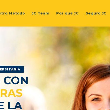
stro Método
JC Team
Por qué JC
Seguro JC
ERSITARIA
 CON
URAS
E LA