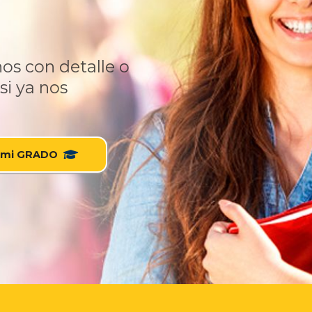
os con detalle o
si ya nos
 mi GRADO